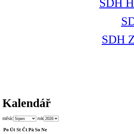
SDH Hl
SD
SDH Z
Kalendář
měsíc
rok
Po
Út
St
Čt
Pá
So
Ne